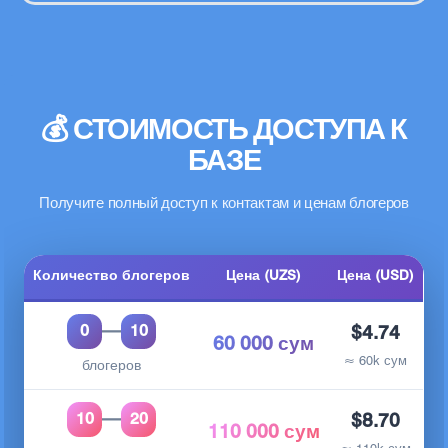
💰 СТОИМОСТЬ ДОСТУПА К
БАЗЕ
Получите полный доступ к контактам и ценам блогеров
Количество блогеров
Цена (UZS)
Цена (USD)
—
0
10
$4.74
60 000 сум
≈ 60k сум
блогеров
—
10
20
$8.70
110 000 сум