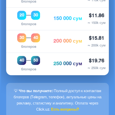
≈ 110k сум
блогеров
—
20
30
$11.86
150 000 сум
≈ 150k сум
блогеров
—
30
40
$15.81
200 000 сум
≈ 200k сум
блогеров
—
40
50
$19.76
250 000 сум
≈ 250k сум
блогеров
💡
Что вы получаете:
Полный доступ к контактам
блогеров (Telegram, телефон), актуальные цены на
рекламу, статистику и аналитику. Оплата через
Click.uz.
Есть вопросы?